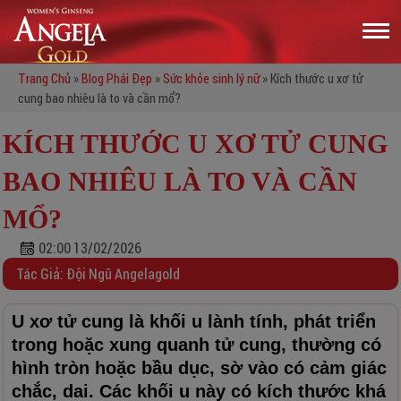
Trang Chủ
»
Blog Phái Đẹp
»
Sức khỏe sinh lý nữ
»
Kích thước u xơ tử
cung bao nhiêu là to và cần mổ?
KÍCH THƯỚC U XƠ TỬ CUNG
BAO NHIÊU LÀ TO VÀ CẦN
MỔ?
02:00 13/02/2026
Tác Giả: Đội Ngũ Angelagold
U xơ tử cung là khối u lành tính, phát triển
trong hoặc xung quanh tử cung, thường có
hình tròn hoặc bầu dục, sờ vào có cảm giác
chắc, dai. Các khối u này có kích thước khá