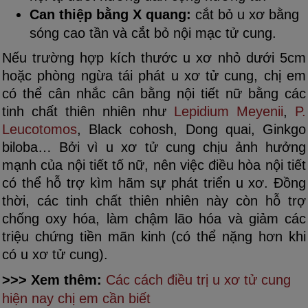
Can thiệp bằng X quang:
cắt bỏ u xơ bằng
sóng cao tần và cắt bỏ nội mạc tử cung.
Nếu trường hợp kích thước u xơ nhỏ dưới 5cm
hoặc phòng ngừa tái phát u xơ tử cung, chị em
có thể cân nhắc cân bằng nội tiết nữ bằng các
tinh chất thiên nhiên như
Lepidium Meyenii
,
P.
Leucotomos
, Black cohosh, Dong quai, Ginkgo
biloba… Bởi vì u xơ tử cung chịu ảnh hưởng
mạnh của nội tiết tố nữ, nên việc điều hòa nội tiết
có thể hỗ trợ kìm hãm sự phát triển u xơ. Đồng
thời, các tinh chất thiên nhiên này còn hỗ trợ
chống oxy hóa, làm chậm lão hóa và giảm các
triệu chứng tiền mãn kinh (có thể nặng hơn khi
có u xơ tử cung).
>>> Xem thêm:
Các cách điều trị u xơ tử cung
hiện nay chị em cần biết