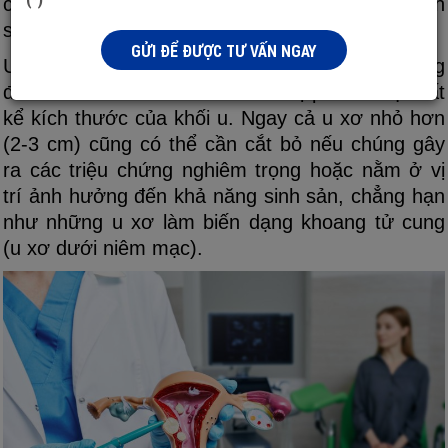
các cơ quan lân cận hoặc các vấn đề về sinh
sản.
GỬI ĐỂ ĐƯỢC TƯ VẤN NGAY
U xơ gây ra nhiều triệu chứng làm ảnh hưởng
đến sức khỏe có thể cần điều trị phẫu thuật bất
kể kích thước của khối u. Ngay cả u xơ nhỏ hơn
(2-3 cm) cũng có thể cần cắt bỏ nếu chúng gây
ra các triệu chứng nghiêm trọng hoặc nằm ở vị
trí ảnh hưởng đến khả năng sinh sản, chẳng hạn
như những u xơ làm biến dạng khoang tử cung
(u xơ dưới niêm mạc).