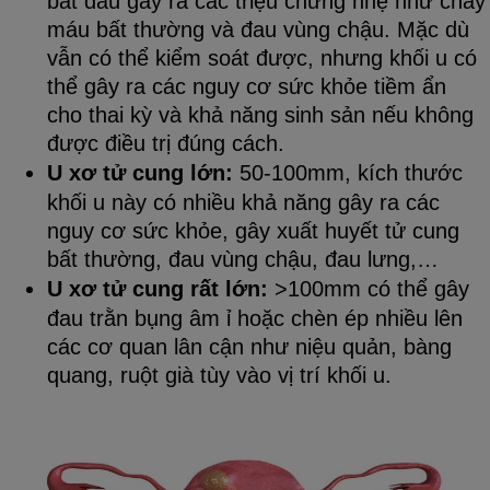
bắt đầu gây ra các triệu chứng nhẹ như chảy
máu bất thường và đau vùng chậu. Mặc dù
vẫn có thể kiểm soát được, nhưng khối u có
thể gây ra các nguy cơ sức khỏe tiềm ẩn
cho thai kỳ và khả năng sinh sản nếu không
được điều trị đúng cách.
U xơ tử cung lớn:
50-100mm, kích thước
khối u này có nhiều khả năng gây ra các
nguy cơ sức khỏe, gây xuất huyết tử cung
bất thường, đau vùng chậu, đau lưng,…
U xơ tử cung rất lớn:
>100mm có thể gây
đau trằn bụng âm ỉ hoặc chèn ép nhiều lên
các cơ quan lân cận như niệu quản, bàng
quang, ruột già tùy vào vị trí khối u.