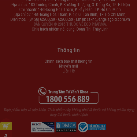
(Địa chỉ cũ: 180 Trường Chinh, P. Khương Thượng, Q. Đống Đa, TP. Hà Nội)
Chi nhánh: 148 Hoàng Hoa Thám, P. Bảy Hiền, TP. Hồ Chí Minh
(Địa chỉ cũ: 148 Hoàng Hoa Thám, P. 12, Q. Tân Bình, TP. Hồ Chí Minh)
Điện thoại: (84 28) 62936630 - 62936629 - Email:
cskh@angelagold.com.vn
BẢN QUYỀN © 2016 THUỘC VỀ ECO PHARMA.
Chịu trách nhiệm nội dung: Đoàn Thị Thùy Linh
Thông tin
Chính sách bảo mật thông tin
Khuyến mãi
Liên Hệ
Thực phẩm bảo vệ sức khỏe. Thực phẩm này không phải là thuốc và không có tác dụng
thay thế thuốc chữa bệnh