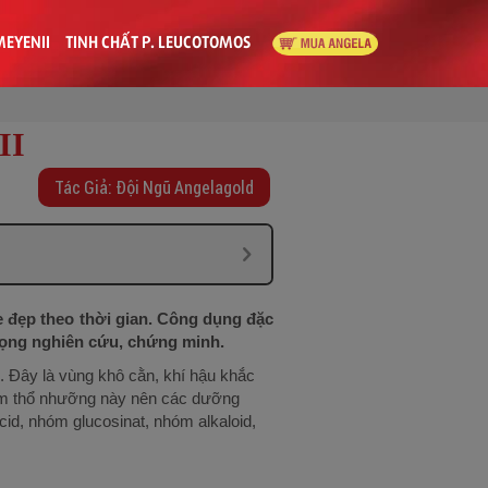
MEYENII
TINH CHẤT P. LEUCOTOMOS
II
Tác Giả: Đội Ngũ Angelagold
 đẹp theo thời gian. Công dụng đặc
rọng nghiên cứu, chứng minh.
. Đây là vùng khô cằn, khí hậu khắc
 điểm thổ nhưỡng này nên các dưỡng
cid, nhóm glucosinat, nhóm alkaloid,