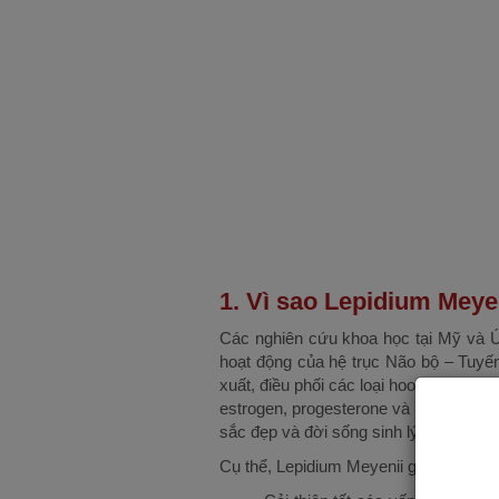
1. Vì sao Lepidium Meyen
Các nghiên cứu khoa học tại Mỹ và Úc
hoạt động của hệ trục Não bộ – Tuyến
xuất, điều phối các loại hoocmon phục 
estrogen, progesterone và testosteron
sắc đẹp và đời sống sinh lý viên mãn.
Cụ thể, Lepidium Meyenii giúp phụ nữ: