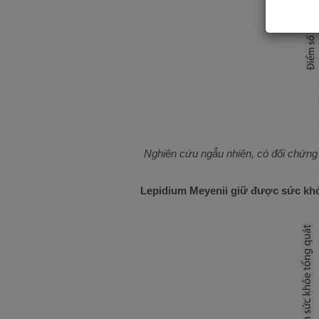
Nghiên cứu ngẫu nhiên, có đối chứng 
Lepidium Meyenii giữ được sức khỏe