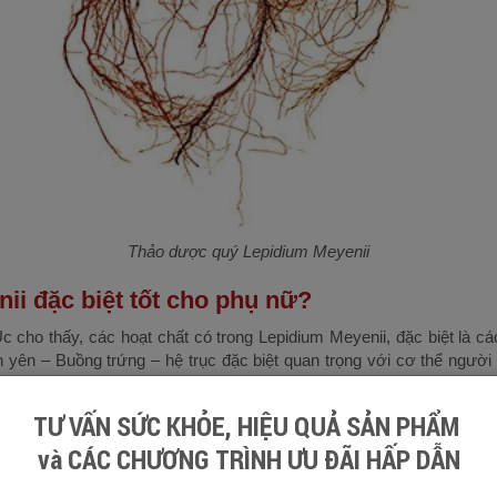
Thảo dược quý Lepidium Meyenii
ii đặc biệt tốt cho phụ nữ?
 cho thấy, các hoạt chất có trong Lepidium Meyenii, đặc biệt là cá
 yên – Buồng trứng – hệ trục đặc biệt quan trọng với cơ thể người 
vụ cho hoạt động sống. Khi có tác động tăng cường hoạt động của hệ t
e được cải thiện, duy trì ổn định theo đúng và đủ nhu cầu cơ thể, gi
TƯ VẤN SỨC KHỎE, HIỆU QUẢ SẢN PHẨM
và CÁC CHƯƠNG TRÌNH ƯU ĐÃI HẤP DẪN