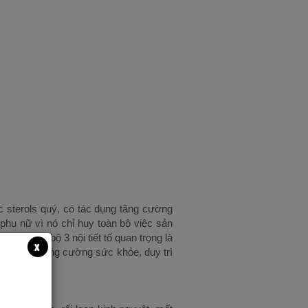
c sterols quý, có tác dụng tăng cường
phụ nữ vì nó chỉ huy toàn bộ việc sản
rục này, bộ 3 nội tiết tố quan trọng là
x
úp phụ nữ tăng cường sức khỏe, duy trì