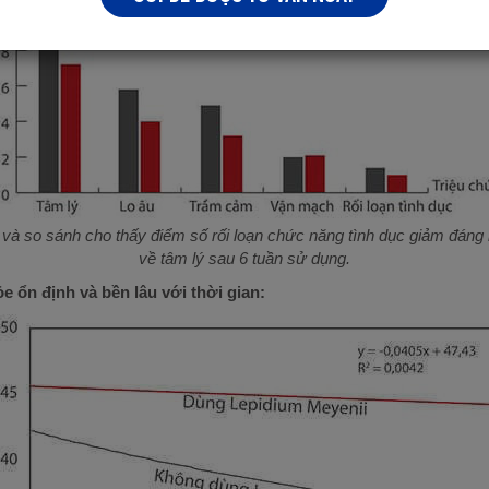
và so sánh cho thấy điểm số rối loạn chức năng tình dục giảm đáng kể
về tâm lý sau 6 tuần sử dụng.
 ổn định và bền lâu với thời gian: