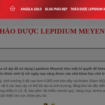
ANGELA GOLD
BLOG PHÁI ĐẸP
THẢO DƯỢC LEPIDIUM 
TRANG
CHỦ
HẢO DƯỢC LEPIDIUM MEYEN
a cổ đại đã sử dụng Lepidium Meyenii như một bí quyết để khỏe
sức khỏe sinh lý nữ ngày nay càng được các nhà khoa học chú t
ý, sinh trưởng ở độ cao hơn 4.000 mét trên dãy núi Andes (Nam Mỹ)
 rất ít các loại cây có thể tồn tại và sinh trường, đồng thời do đặc
ung nhiều ở củ, rễ, bao gồm rất nhiều sterols quý, hàng chục amino a
cần thiết cho sức khỏe phụ nữ.