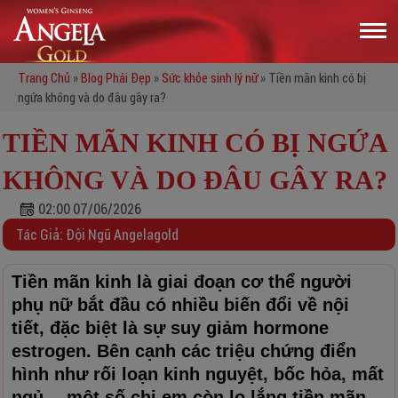
Trang Chủ
»
Blog Phái Đẹp
»
Sức khỏe sinh lý nữ
»
Tiền mãn kinh có bị
ngứa không và do đâu gây ra?
TIỀN MÃN KINH CÓ BỊ NGỨA
KHÔNG VÀ DO ĐÂU GÂY RA?
02:00 07/06/2026
Tác Giả: Đội Ngũ Angelagold
Tiền mãn kinh là giai đoạn cơ thể người
phụ nữ bắt đầu có nhiều biến đổi về nội
tiết, đặc biệt là sự suy giảm hormone
estrogen. Bên cạnh các triệu chứng điển
hình như rối loạn kinh nguyệt, bốc hỏa, mất
ngủ… một số chị em còn lo lắng tiền mãn