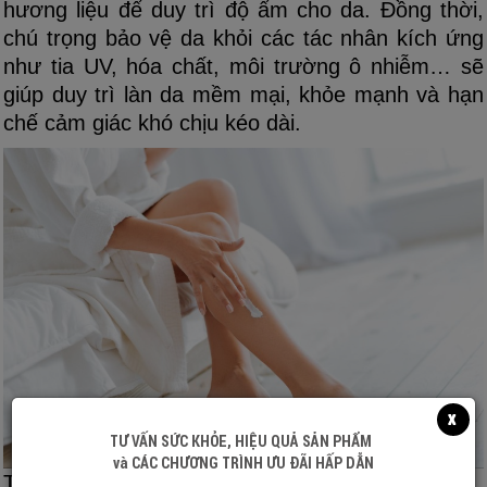
hương liệu để duy trì độ ẩm cho da. Đồng thời,
chú trọng bảo vệ da khỏi các tác nhân kích ứng
như tia UV, hóa chất, môi trường ô nhiễm… sẽ
giúp duy trì làn da mềm mại, khỏe mạnh và hạn
chế cảm giác khó chịu kéo dài.
x
TƯ VẤN SỨC KHỎE, HIỆU QUẢ SẢN PHẨM
và CÁC CHƯƠNG TRÌNH ƯU ĐÃI HẤP DẪN
Thoa kem dưỡng ẩm cho da giúp bảo vệ hàng