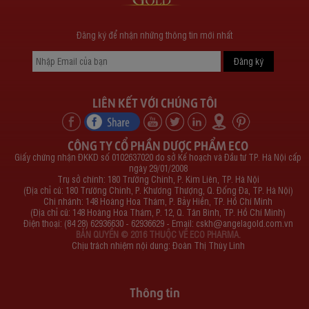
Đăng ký để nhận những thông tin mới nhất
LIÊN KẾT VỚI CHÚNG TÔI
CÔNG TY CỔ PHẦN DƯỢC PHẨM ECO
Giấy chứng nhận ĐKKD số 0102637020 do sở Kế hoạch và Đầu tư TP. Hà Nội cấp
ngày 29/01/2008
Trụ sở chính: 180 Trường Chinh, P. Kim Liên, TP. Hà Nội
(Địa chỉ cũ: 180 Trường Chinh, P. Khương Thượng, Q. Đống Đa, TP. Hà Nội)
Chi nhánh: 148 Hoàng Hoa Thám, P. Bảy Hiền, TP. Hồ Chí Minh
(Địa chỉ cũ: 148 Hoàng Hoa Thám, P. 12, Q. Tân Bình, TP. Hồ Chí Minh)
Điện thoại: (84 28) 62936630 - 62936629 - Email:
cskh@angelagold.com.vn
BẢN QUYỀN © 2016 THUỘC VỀ ECO PHARMA.
Chịu trách nhiệm nội dung: Đoàn Thị Thùy Linh
Thông tin