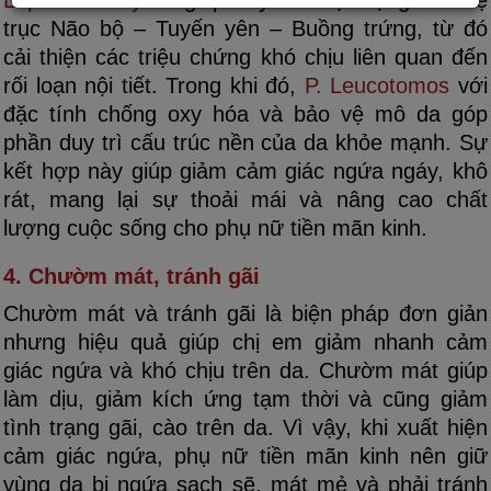
Lepidium Meyenii
giúp duy trì hoạt động của hệ
trục Não bộ – Tuyến yên – Buồng trứng, từ đó
cải thiện các triệu chứng khó chịu liên quan đến
rối loạn nội tiết. Trong khi đó,
P. Leucotomos
với
đặc tính chống oxy hóa và bảo vệ mô da góp
phần duy trì cấu trúc nền của da khỏe mạnh. Sự
kết hợp này giúp giảm cảm giác ngứa ngáy, khô
rát, mang lại sự thoải mái và nâng cao chất
lượng cuộc sống cho phụ nữ tiền mãn kinh.
4. Chườm mát, tránh gãi
Chườm mát và tránh gãi là biện pháp đơn giản
nhưng hiệu quả giúp chị em giảm nhanh cảm
giác ngứa và khó chịu trên da. Chườm mát giúp
làm dịu, giảm kích ứng tạm thời và cũng giảm
tình trạng gãi, cào trên da. Vì vậy, khi xuất hiện
cảm giác ngứa, phụ nữ tiền mãn kinh nên giữ
vùng da bị ngứa sạch sẽ, mát mẻ và phải tránh