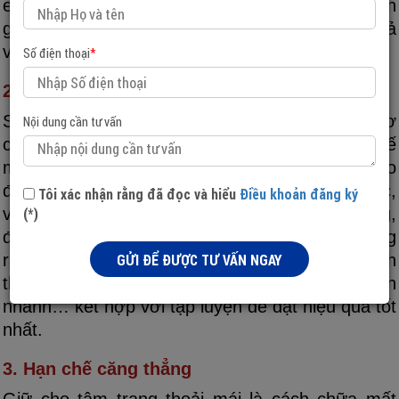
em cần chọn sản phẩm chất lượng, có nguồn
gốc và thương hiệu rõ ràng để đảm bảo hiệu quả
và an toàn khi sử dụng.
Số điện thoại
*
2. Giảm cân hoặc tăng cân khoa học
Sở hữu vóc dáng cân đối, quyến rũ là ước mơ
Nội dung cần tư vấn
của nhiều phụ nữ. Thế nhưng không phải vì thế
mà chị em nhịn ăn hoặc ăn vô tội vạ. Thay vào
đó, chị em nên điều chỉnh cân nặng khoa học,
Tôi xác nhận rằng đã đọc và hiểu
Điều khoản đăng ký
vẫn cần ăn uống đủ 4 nhóm chất (bột đường,
(*)
đạm, béo, vitamin và khoáng chất), tăng cường
rau xanh và trái cây tươi, hạn chế chât kích
GỬI ĐỂ ĐƯỢC TƯ VẤN NGAY
thích, thức ăn nhiều đường, dầu mỡ, thức ăn
nhanh… kết hợp với tập luyện để đạt hiệu quả tốt
nhất.
3. Hạn chế căng thẳng
Giữ cho tâm trạng thoải mái là cách chữa mất