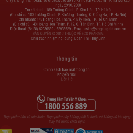
Giấy chứng nhận ĐKKD số 0102637020 do sở Kế hoạch và Đầu tư TP. Hà Nội cấp
ngày 29/01/2008
Trụ sở chính: 180 Trường Chinh, P. Kim Liên, TP. Hà Nội
(Địa chỉ cũ: 180 Trường Chinh, P. Khương Thượng, Q. Đống Đa, TP. Hà Nội)
Chi nhánh: 148 Hoàng Hoa Thám, P. Bảy Hiền, TP. Hồ Chí Minh
(Địa chỉ cũ: 148 Hoàng Hoa Thám, P. 12, Q. Tân Bình, TP. Hồ Chí Minh)
Điện thoại: (84 28) 62936630 - 62936629 - Email:
cskh@angelagold.com.vn
BẢN QUYỀN © 2016 THUỘC VỀ ECO PHARMA.
Chịu trách nhiệm nội dung: Đoàn Thị Thùy Linh
Thông tin
Chính sách bảo mật thông tin
Khuyến mãi
Liên Hệ
Thực phẩm bảo vệ sức khỏe. Thực phẩm này không phải là thuốc và không có tác dụng
thay thế thuốc chữa bệnh