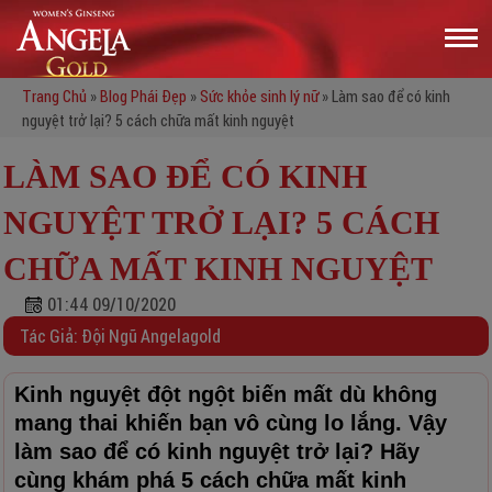
Trang Chủ
»
Blog Phái Đẹp
»
Sức khỏe sinh lý nữ
»
Làm sao để có kinh
nguyệt trở lại? 5 cách chữa mất kinh nguyệt
LÀM SAO ĐỂ CÓ KINH
NGUYỆT TRỞ LẠI? 5 CÁCH
CHỮA MẤT KINH NGUYỆT
01:44 09/10/2020
Tác Giả: Đội Ngũ Angelagold
Kinh nguyệt đột ngột biến mất dù không
mang thai khiến bạn vô cùng lo lắng. Vậy
làm sao để có kinh nguyệt trở lại? Hãy
cùng khám phá 5 cách chữa mất kinh