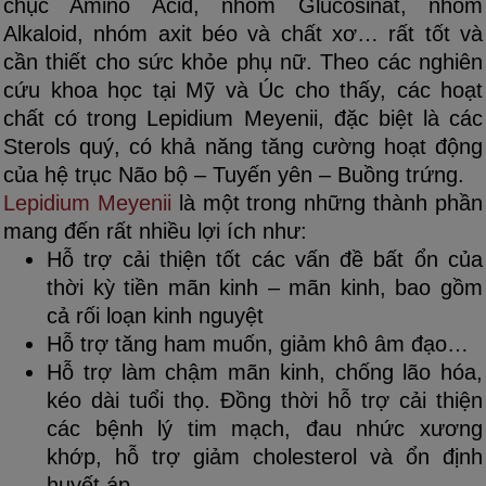
chục Amino Acid, nhóm Glucosinat, nhóm
Alkaloid, nhóm axit béo và chất xơ… rất tốt và
cần thiết cho sức khỏe phụ nữ. Theo các nghiên
cứu khoa học tại Mỹ và Úc cho thấy, các hoạt
chất có trong Lepidium Meyenii, đặc biệt là các
Sterols quý, có khả năng tăng cường hoạt động
của hệ trục Não bộ – Tuyến yên – Buồng trứng.
Lepidium Meyenii
là một trong những thành phần
mang đến rất nhiều lợi ích như:
Hỗ trợ cải thiện tốt các vấn đề bất ổn của
thời kỳ tiền mãn kinh – mãn kinh, bao gồm
cả rối loạn kinh nguyệt
Hỗ trợ tăng ham muốn, giảm khô âm đạo…
Hỗ trợ làm chậm mãn kinh, chống lão hóa,
kéo dài tuổi thọ. Đồng thời hỗ trợ cải thiện
các bệnh lý tim mạch, đau nhức xương
khớp, hỗ trợ giảm cholesterol và ổn định
huyết áp.