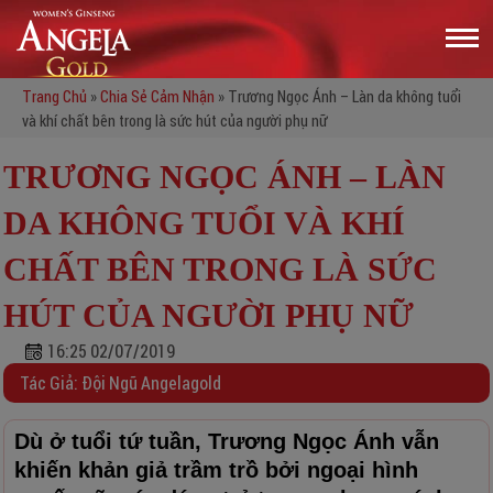
Trang Chủ
»
Chia Sẻ Cảm Nhận
»
Trương Ngọc Ánh – Làn da không tuổi
và khí chất bên trong là sức hút của người phụ nữ
TRƯƠNG NGỌC ÁNH – LÀN
DA KHÔNG TUỔI VÀ KHÍ
CHẤT BÊN TRONG LÀ SỨC
HÚT CỦA NGƯỜI PHỤ NỮ
16:25 02/07/2019
Tác Giả: Đội Ngũ Angelagold
Dù ở tuổi tứ tuần, Trương Ngọc Ánh vẫn
khiến khản giả trầm trồ bởi ngoại hình