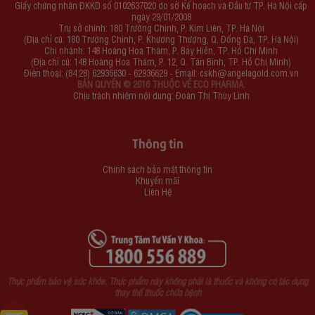
Giấy chứng nhận ĐKKD số 0102637020 do sở Kế hoạch và Đầu tư TP. Hà Nội cấp
ngày 29/01/2008
Trụ sở chính: 180 Trường Chinh, P. Kim Liên, TP. Hà Nội
(Địa chỉ cũ: 180 Trường Chinh, P. Khương Thượng, Q. Đống Đa, TP. Hà Nội)
Chi nhánh: 148 Hoàng Hoa Thám, P. Bảy Hiền, TP. Hồ Chí Minh
(Địa chỉ cũ: 148 Hoàng Hoa Thám, P. 12, Q. Tân Bình, TP. Hồ Chí Minh)
Điện thoại: (84 28) 62936630 - 62936629 - Email:
cskh@angelagold.com.vn
BẢN QUYỀN © 2016 THUỘC VỀ ECO PHARMA.
Chịu trách nhiệm nội dung: Đoàn Thị Thùy Linh
Thông tin
Chính sách bảo mật thông tin
Khuyến mãi
Liên Hệ
Thực phẩm bảo vệ sức khỏe. Thực phẩm này không phải là thuốc và không có tác dụng
thay thế thuốc chữa bệnh