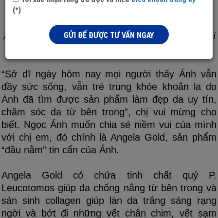
(*)
GỬI ĐỂ ĐƯỢC TƯ VẤN NGAY
Angela Gold giúp Ngọc Ánh chăm sóc làn da mỗi
ngày
“Sở dĩ ngày hôm nay mọi người thấy Ánh vẫn
đầy sức sống, vẫn trẻ trung khỏe khoắn la do
Ánh đã tìm được sản phẩm làm đẹp da uy tín,
chăm sóc da từ bên trong”, chị vui mừng cho
biết. Ngọc Ánh muốn chia sẻ niềm vui của mình
với chị em, đó chính là Angela Gold, sản phẩm
“đầu nằm” tin cẩn của Ánh.
Angela Gold có chứa tinh chất quý P.
Leucotomos giúp da chống nắng từ bên trong và
sản sinh collagen giúp làn da trắng sáng rạng
ngời và bớt đi những vết chân chim, vết sạm