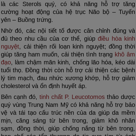
là các Sterols quý, có khả năng hỗ trợ tăng
cường hoạt động của hệ trục Não bộ – Tuyến
yên – Buồng trứng.
Nhờ đó, các nội tiết tố được cân chỉnh đúng và
đủ theo nhu cầu của cơ thể, giúp
điều hòa kinh
nguyệt
, cải thiện rối loạn kinh nguyệt; đồng thời
giúp tăng ham muốn, cải thiện tình trạng
khô âm
đạo
, làm chậm mãn kinh, chống lão hóa, kéo dài
tuổi thọ. Đồng thời còn hỗ trợ cải thiện các bệnh
lý tim mạch, đau nhức xương khớp, hỗ trợ giảm
cholesterol và ổn định huyết áp.
Bên cạnh đó,
tinh chất P. Leucotomos
thảo dược
quý vùng Trung Nam Mỹ có khả năng hỗ trợ bảo
vệ và tái tạo cấu trúc nền của da giúp da mềm
mịn, căng sáng từ bên trong, giảm khô nhăn
sạm, đồng thời, giúp chống nắng từ bên trong,