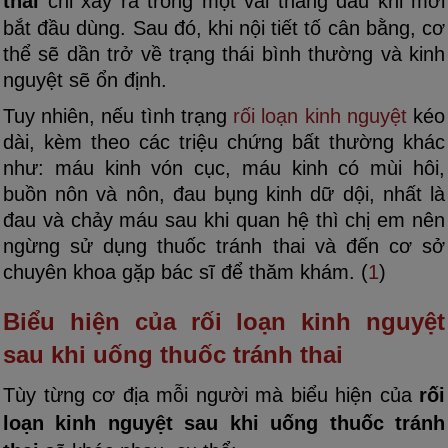
thai
chỉ xảy ra trong một vài tháng đầu khi mới
bắt đầu dùng. Sau đó, khi nội tiết tố cân bằng, cơ
thể sẽ dần trở về trạng thái bình thường và kinh
nguyệt sẽ ổn định.
Tuy nhiên, nếu tình trạng
rối loạn kinh nguyệt
kéo
dài, kèm theo các triệu chứng bất thường khác
như: máu kinh vón cục, máu kinh có mùi hôi,
buồn nôn và nôn, đau bụng kinh dữ dội, nhất là
đau và chảy máu sau khi quan hệ thì chị em nên
ngừng sử dụng thuốc tránh thai và đến cơ sở
chuyên khoa gặp bác sĩ để thăm khám. (
1
)
Biểu hiện của rối loạn kinh nguyệt
sau khi uống thuốc tránh thai
Tùy từng cơ địa mỗi người mà biểu hiện của
rối
loạn kinh nguyệt sau khi uống thuốc tránh