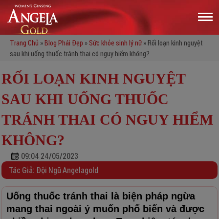
Trang Chủ
»
Blog Phái Đẹp
»
Sức khỏe sinh lý nữ
»
Rối loạn kinh nguyệt
sau khi uống thuốc tránh thai có nguy hiểm không?
RỐI LOẠN KINH NGUYỆT
SAU KHI UỐNG THUỐC
TRÁNH THAI CÓ NGUY HIỂM
KHÔNG?
09:04 24/05/2023
Tác Giả: Đội Ngũ Angelagold
Uống thuốc tránh thai là biện pháp ngừa
mang thai ngoài ý muốn phổ biến và được