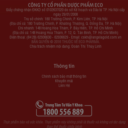
CÔNG TY CỔ PHẦN DƯỢC PHẨM ECO
Giấy chứng nhận ĐKKD số 0102637020 do sở Kế hoạch và Đầu tư TP. Hà Nội cấp
ngày 29/01/2008
Trụ sở chính: 180 Trường Chinh, P. Kim Liên, TP. Hà Nội
(Địa chỉ cũ: 180 Trường Chinh, P. Khương Thượng, Q. Đống Đa, TP. Hà Nội)
Chi nhánh: 148 Hoàng Hoa Thám, P. Bảy Hiền, TP. Hồ Chí Minh
(Địa chỉ cũ: 148 Hoàng Hoa Thám, P. 12, Q. Tân Bình, TP. Hồ Chí Minh)
Điện thoại: (84 28) 62936630 - 62936629 - Email:
cskh@angelagold.com.vn
BẢN QUYỀN © 2016 THUỘC VỀ ECO PHARMA.
Chịu trách nhiệm nội dung: Đoàn Thị Thùy Linh
Thông tin
Chính sách bảo mật thông tin
Khuyến mãi
Liên Hệ
Thực phẩm bảo vệ sức khỏe. Thực phẩm này không phải là thuốc và không có tác dụng
thay thế thuốc chữa bệnh