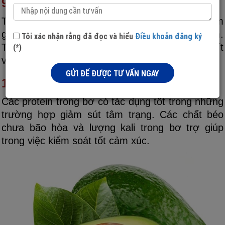
9. Trứng
Trứng rất giàu vitamin B. Vitamin B có thể làm
giảm mức độ nghiêm trọng của bệnh trầm cảm.
Tôi xác nhận rằng đã đọc và hiểu
Điều khoản đăng ký
Theo một nghiên cứu, những người tiêu thụ ít
(*)
vitamin này có nguy cơ mắc trầm cảm cao.
GỬI ĐỂ ĐƯỢC TƯ VẤN NGAY
10. Trái bơ
Các protein trong bơ có tác dụng tốt trong những
trường hợp giảm sút tâm trạng. Các chất béo
chưa bão hòa và lượng kali trong bơ trợ giúp
trong việc kiểm soát tốt cảm xúc.