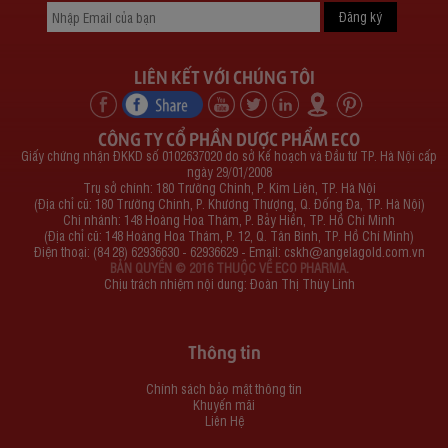
LIÊN KẾT VỚI CHÚNG TÔI
CÔNG TY CỔ PHẦN DƯỢC PHẨM ECO
Giấy chứng nhận ĐKKD số 0102637020 do sở Kế hoạch và Đầu tư TP. Hà Nội cấp
ngày 29/01/2008
Trụ sở chính: 180 Trường Chinh, P. Kim Liên, TP. Hà Nội
(Địa chỉ cũ: 180 Trường Chinh, P. Khương Thượng, Q. Đống Đa, TP. Hà Nội)
Chi nhánh: 148 Hoàng Hoa Thám, P. Bảy Hiền, TP. Hồ Chí Minh
(Địa chỉ cũ: 148 Hoàng Hoa Thám, P. 12, Q. Tân Bình, TP. Hồ Chí Minh)
Điện thoại: (84 28) 62936630 - 62936629 - Email:
cskh@angelagold.com.vn
BẢN QUYỀN © 2016 THUỘC VỀ ECO PHARMA.
Chịu trách nhiệm nội dung: Đoàn Thị Thùy Linh
Thông tin
Chính sách bảo mật thông tin
Khuyến mãi
Liên Hệ