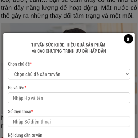
tràn đầy năng lượng để hoạt động. Mất nước có
thể gây ra những thay đổi tâm trạng và mệt mỏi.
x
TƯ VẤN SỨC KHỎE, HIỆU QUẢ SẢN PHẨM
và CÁC CHƯƠNG TRÌNH ƯU ĐÃI HẤP DẪN
Chọn chủ đề
*
Họ và tên
*
Số điện thoại
*
Nên uống đầy đủ lượng nước để luôn tràn đầy
năng lượng cho hoạt động mỗi ngày
Nội dung cần tư vấn