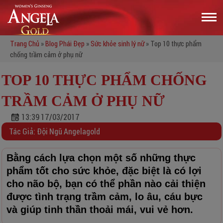
Trang Chủ
»
Blog Phái Đẹp
»
Sức khỏe sinh lý nữ
»
Top 10 thực phẩm
chống trầm cảm ở phụ nữ
TOP 10 THỰC PHẨM CHỐNG
TRẦM CẢM Ở PHỤ NỮ
13:39 17/03/2017
Tác Giả: Đội Ngũ Angelagold
Bằng cách lựa chọn một số những thực
phẩm tốt cho sức khỏe, đặc biệt là có lợi
cho não bộ, bạn có thể phần nào cải thiện
được tình trạng trầm cảm, lo âu, cáu bực
và giúp tinh thần thoải mái, vui vẻ hơn.