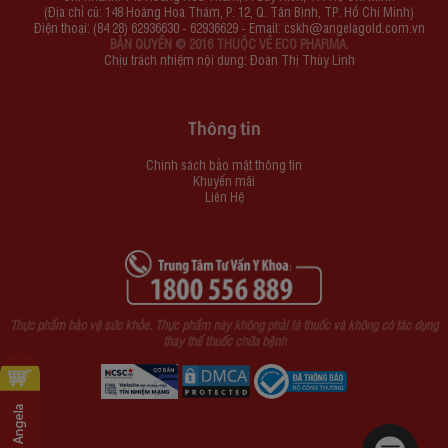
(Địa chỉ cũ: 148 Hoàng Hoa Thám, P. 12, Q. Tân Bình, TP. Hồ Chí Minh)
Điện thoại: (84 28) 62936630 - 62936629 - Email:
cskh@angelagold.com.vn
BẢN QUYỀN © 2016 THUỘC VỀ ECO PHARMA.
Chịu trách nhiệm nội dung: Đoàn Thị Thùy Linh
Thông tin
Chính sách bảo mật thông tin
Khuyến mãi
Liên Hệ
Thực phẩm bảo vệ sức khỏe. Thực phẩm này không phải là thuốc và không có tác dụng
thay thế thuốc chữa bệnh