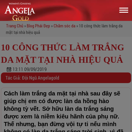
Trang Chủ
»
Blog Phái Đẹp
»
Chăm sóc da
»
10 công thức làm trắng da
mặt tại nhà hiệu quả
10 CÔNG THỨC LÀM TRẮNG
DA MẶT TẠI NHÀ HIỆU QUẢ
13:11 09/09/2019
Tác Giả: Đội Ngũ Angelagold
Cách làm trắng da mặt tại nhà sau đây sẽ
giúp chị em có được làn da hồng hào
không tỳ vết. Sở hữu làn da trắng sáng
được xem là niềm kiêu hãnh của phụ nữ.
Thế nhưng, bạn đừng vội tự ti nếu mình
không có làn da trắng sáng trời sinh, vì đã