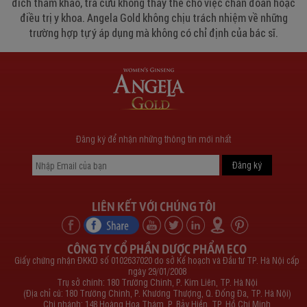
đích tham khảo, tra cứu không thay thế cho việc chẩn đoán hoặc
điều trị y khoa. Angela Gold không chịu trách nhiệm về những
trường hợp tự ý áp dụng mà không có chỉ định của bác sĩ.
Đăng ký để nhận những thông tin mới nhất
LIÊN KẾT VỚI CHÚNG TÔI
CÔNG TY CỔ PHẦN DƯỢC PHẨM ECO
Giấy chứng nhận ĐKKD số 0102637020 do sở Kế hoạch và Đầu tư TP. Hà Nội cấp
ngày 29/01/2008
Trụ sở chính: 180 Trường Chinh, P. Kim Liên, TP. Hà Nội
(Địa chỉ cũ: 180 Trường Chinh, P. Khương Thượng, Q. Đống Đa, TP. Hà Nội)
Chi nhánh: 148 Hoàng Hoa Thám, P. Bảy Hiền, TP. Hồ Chí Minh