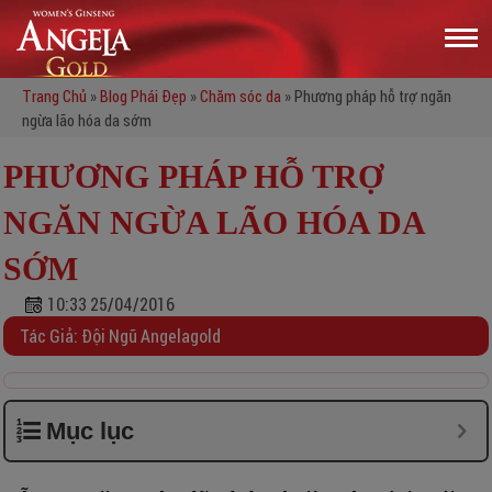
Trang Chủ
»
Blog Phái Đẹp
»
Chăm sóc da
»
Phương pháp hỗ trợ ngăn
ngừa lão hóa da sớm
PHƯƠNG PHÁP HỖ TRỢ
NGĂN NGỪA LÃO HÓA DA
SỚM
10:33 25/04/2016
Tác Giả: Đội Ngũ Angelagold
Mục lục