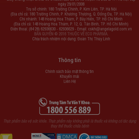
ngày 29/01/2008
Trụ sở chính: 180 Trường Chinh, P. Kim Liên, TP. Hà Nội
(Địa chỉ cũ: 180 Trường Chinh, P. Khương Thượng, Q. Đống Đa, TP. Hà Nội)
Chi nhánh: 148 Hoàng Hoa Thám, P. Bảy Hiền, TP. Hồ Chí Minh
(Địa chỉ cũ: 148 Hoàng Hoa Thám, P. 12, Q. Tân Bình, TP. Hồ Chí Minh)
Điện thoại: (84 28) 62936630 - 62936629 - Email:
cskh@angelagold.com.vn
BẢN QUYỀN © 2016 THUỘC VỀ ECO PHARMA.
Chịu trách nhiệm nội dung: Đoàn Thị Thùy Linh
Thông tin
Chính sách bảo mật thông tin
Khuyến mãi
Liên Hệ
Thực phẩm bảo vệ sức khỏe. Thực phẩm này không phải là thuốc và không có tác dụng
thay thế thuốc chữa bệnh