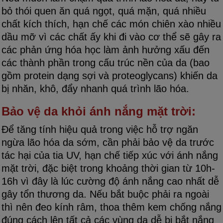
bỏ thói quen ăn quá ngọt, quá mặn, quá nhiều
chất kích thích, hạn chế các món chiên xào nhiều
dầu mỡ vì các chất ấy khi đi vào cơ thể sẽ gây ra
các phản ứng hóa học làm ảnh hưởng xấu đến
các thành phần trong cấu trúc nền của da (bao
gồm protein dạng sợi và proteoglycans) khiến da
bị nhăn, khô, đẩy nhanh quá trình lão hóa.
Bảo vệ da khỏi ánh nắng mặt trời:
Để tăng tính hiệu quả trong việc hỗ trợ ngăn
ngừa lão hóa da sớm, cần phải bảo vệ da trước
tác hại của tia UV, hạn chế tiếp xúc với ánh nắng
mặt trời, đặc biệt trong khoảng thời gian từ 10h-
16h vì đây là lúc cường độ ánh nắng cao nhất dễ
gây tổn thương da. Nếu bắt buộc phải ra ngoài
thì nên đeo kính râm, thoa thêm kem chống nắng
đúng cách lên tất cả các vùng da dễ bị bắt nắng