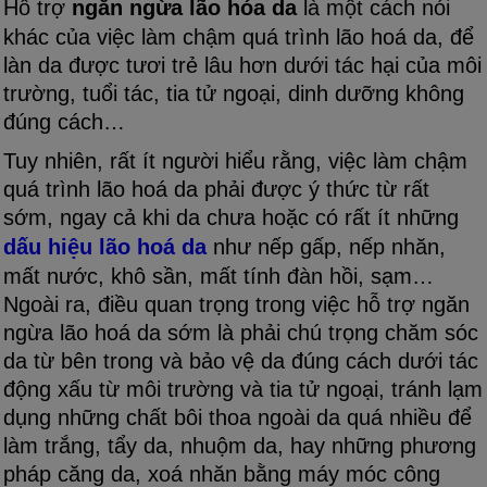
Hỗ trợ
ngăn ngừa lão hóa da
là một cách nói
khác của việc làm chậm quá trình lão hoá da, để
làn da được tươi trẻ lâu hơn dưới tác hại của môi
trường, tuổi tác, tia tử ngoại, dinh dưỡng không
đúng cách…
Tuy nhiên, rất ít người hiểu rằng, việc làm chậm
quá trình lão hoá da phải được ý thức từ rất
sớm, ngay cả khi da chưa hoặc có rất ít những
dấu hiệu lão hoá da
như nếp gấp, nếp nhăn,
mất nước, khô sần, mất tính đàn hồi, sạm…
Ngoài ra, điều quan trọng trong việc hỗ trợ ngăn
ngừa lão hoá da sớm là phải chú trọng chăm sóc
da từ bên trong và bảo vệ da đúng cách dưới tác
động xấu từ môi trường và tia tử ngoại, tránh lạm
dụng những chất bôi thoa ngoài da quá nhiều để
làm trắng, tẩy da, nhuộm da, hay những phương
pháp căng da, xoá nhăn bằng máy móc công