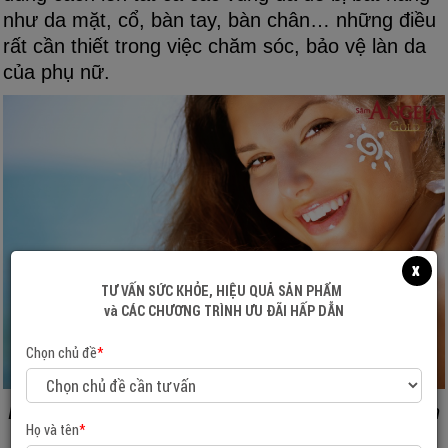
như da mặt, cổ, bàn tay, bàn chân… những điều
rất cần thiết trong việc chăm sóc, bảo vệ làn da
của phụ nữ.
x
TƯ VẤN SỨC KHỎE, HIỆU QUẢ SẢN PHẨM
và CÁC CHƯƠNG TRÌNH ƯU ĐÃI HẤP DẪN
Chọn chủ đề
*
Bảo vệ da khỏi ánh nắng mặt trời có ý nghĩa tích
Họ và tên
*
cực trong việc làm chậm quá trình lão hóa da