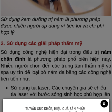
Sử dụng kem dưỡng trị nám là phương pháp
được nhiều người áp dụng vì tiện lợi và chi phí
hợp lý
2. Sử dụng các giải pháp thẩm mỹ
Sử dụng công nghệ hiện đại trong điều trị
nám
chân đinh
là phương pháp phổ biến hiện nay.
Nhiều người chọn đến các trung tâm thẩm mỹ và
spa uy tín để loại bỏ nám da bằng các công nghệ
tiên tiến như:
Sử dụng tia laser: Các chuyên gia sẽ chiếu
tia laser với bước sóng sinh học phù hợp lên
vùng da bị nám chân đinh, giúp phá vỡ các
x
hắc sắc tố ở da.
TƯ VẤN SỨC KHỎE, HIỆU QUẢ SẢN PHẨM