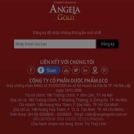
Đăng ký để nhận những thông tin mới nhất
LIÊN KẾT VỚI CHÚNG TÔI
CÔNG TY CỔ PHẦN DƯỢC PHẨM ECO
Giấy chứng nhận ĐKKD số 0102637020 do sở Kế hoạch và Đầu tư TP. Hà Nội cấp
ngày 29/01/2008
Trụ sở chính: 180 Trường Chinh, P. Kim Liên, TP. Hà Nội
(Địa chỉ cũ: 180 Trường Chinh, P. Khương Thượng, Q. Đống Đa, TP. Hà Nội)
Chi nhánh: 148 Hoàng Hoa Thám, P. Bảy Hiền, TP. Hồ Chí Minh
(Địa chỉ cũ: 148 Hoàng Hoa Thám, P. 12, Q. Tân Bình, TP. Hồ Chí Minh)
Điện thoại: (84 28) 62936630 - 62936629 - Email:
cskh@angelagold.com.vn
BẢN QUYỀN © 2016 THUỘC VỀ ECO PHARMA.
Chịu trách nhiệm nội dung: Đoàn Thị Thùy Linh