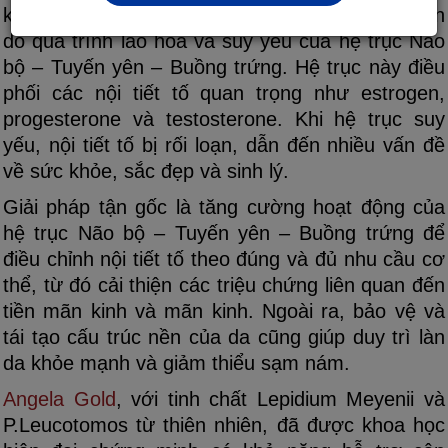
kinh và mãn kinh, nội tiết tố nữ thường bị rối loạn
do quá trình lão hóa và suy yếu của hệ trục Não
bộ – Tuyến yên – Buồng trứng. Hệ trục này điều
phối các nội tiết tố quan trọng như estrogen,
progesterone và testosterone. Khi hệ trục suy
yếu, nội tiết tố bị rối loạn, dẫn đến nhiều vấn đề
về sức khỏe, sắc đẹp và sinh lý.
Giải pháp tận gốc là tăng cường hoạt động của
hệ trục Não bộ – Tuyến yên – Buồng trứng để
điều chỉnh nội tiết tố theo đúng và đủ nhu cầu cơ
thể, từ đó cải thiện các triệu chứng liên quan đến
tiền mãn kinh và mãn kinh. Ngoài ra, bảo vệ và
tái tạo cấu trúc nền của da cũng giúp duy trì làn
da khỏe mạnh và giảm thiểu sạm nám.
Angela Gold
, với tinh chất Lepidium Meyenii và
P.Leucotomos từ thiên nhiên, đã được khoa học