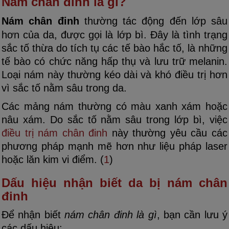
Nám chân đinh là gì?
Nám chân đinh
thường tác động đến lớp sâu
hơn của da, được gọi là lớp bì. Đây là tình trạng
sắc tố thừa do tích tụ các tế bào hắc tố, là những
tế bào có chức năng hấp thụ và lưu trữ melanin.
Loại nám này thường kéo dài và khó điều trị hơn
vì sắc tố nằm sâu trong da.
Các mảng nám thường có màu xanh xám hoặc
nâu xám. Do sắc tố nằm sâu trong lớp bì, việc
điều trị nám chân đinh
này thường yêu cầu các
phương pháp mạnh mẽ hơn như liệu pháp laser
hoặc lăn kim vi điểm. (
1
)
Dấu hiệu nhận biết da bị nám chân
đinh
Để nhận biết
nám chân đinh là gì
, bạn cần lưu ý
các dấu hiệu: