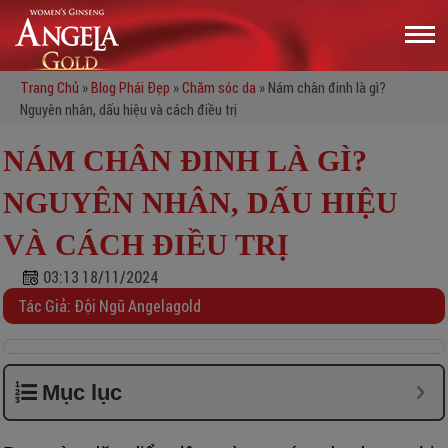
Trang Chủ
»
Blog Phái Đẹp
»
Chăm sóc da
»
Nám chân đinh là gì?
Nguyên nhân, dấu hiệu và cách điều trị
NÁM CHÂN ĐINH LÀ GÌ?
NGUYÊN NHÂN, DẤU HIỆU
VÀ CÁCH ĐIỀU TRỊ
03:13 18/11/2024
Tác Giả: Đội Ngũ Angelagold
Mục lục