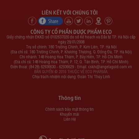
LIÊN KẾT VỚI CHÚNG TÔI
CÔNG TY CỔ PHẦN DƯỢC PHẨM ECO
Giấy chứng nhận ĐKKD số 0102637020 do sở Kế hoạch và Đầu tư TP. Hà Nội cấp
ngày 29/01/2008
Trụ sở chính: 180 Trường Chinh, P. Kim Liên, TP. Hà Nội
(Địa chỉ cũ: 180 Trường Chinh, P. Khương Thượng, Q. Đống Đa, TP. Hà Nội)
Chi nhánh: 148 Hoàng Hoa Thám, P. Bảy Hiền, TP. Hồ Chí Minh
(Địa chỉ cũ: 148 Hoàng Hoa Thám, P. 12, Q. Tân Bình, TP. Hồ Chí Minh)
Điện thoại: (84 28) 62936630 - 62936629 - Email:
cskh@angelagold.com.vn
BẢN QUYỀN © 2016 THUỘC VỀ ECO PHARMA.
Chịu trách nhiệm nội dung: Đoàn Thị Thùy Linh
Thông tin
Chính sách bảo mật thông tin
Khuyến mãi
Liên Hệ