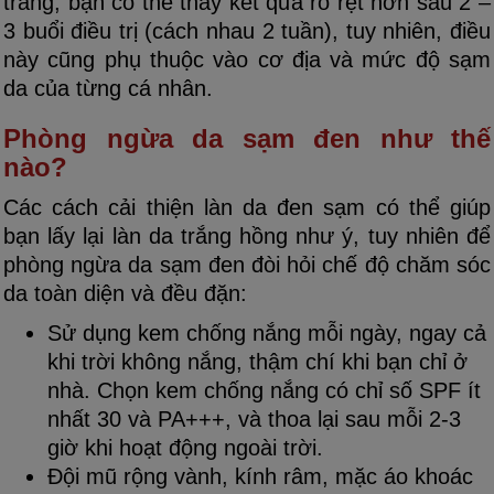
trắng, bạn có thể thấy kết quả rõ rệt hơn sau 2 –
3 buổi điều trị (cách nhau 2 tuần), tuy nhiên, điều
này cũng phụ thuộc vào cơ địa và mức độ sạm
da của từng cá nhân.
Phòng ngừa da sạm đen như thế
nào?
Các cách cải thiện làn da đen sạm có thể giúp
bạn lấy lại làn da trắng hồng như ý, tuy nhiên để
phòng ngừa da sạm đen đòi hỏi chế độ chăm sóc
da toàn diện và đều đặn:
Sử dụng kem chống nắng mỗi ngày, ngay cả
khi trời không nắng, thậm chí khi bạn chỉ ở
nhà. Chọn kem chống nắng có chỉ số SPF ít
nhất 30 và PA+++, và thoa lại sau mỗi 2-3
giờ khi hoạt động ngoài trời.
Đội mũ rộng vành, kính râm, mặc áo khoác