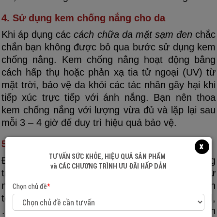
4. Sử dụng kem chống nắng cho da
Khi áp dụng các
cách chữa da mặt sạm đen
chắc
chắn bạn không được bỏ qua bước sử dụng kem
chống nắng. Kem chống nắng hoạt động bằng
cách hấp thụ hoặc phản xạ tia tử ngoại (UV) từ
mặt trời, bảo vệ da khỏi các tác nhân gây hại khi
tiếp xúc trực tiếp với ánh nắng. Bạn nên thoa
kem chống nắng với lượng vừa đủ và lặp lại sau
mỗi 3 – 4 giờ để duy trì hiệu quả bảo vệ.
5. Dùng mỹ phẩm dưỡng trắng da
x
TƯ VẤN SỨC KHỎE, HIỆU QUẢ SẢN PHẨM
Để
chữa da sạm đen
bằng mỹ phẩm dưỡng
và CÁC CHƯƠNG TRÌNH ƯU ĐÃI HẤP DẪN
trắng da, bạn nên chọn các sản phẩm đến từ
những thương hiệu uy tín, có thành phần an
Chọn chủ đề
*
toàn, lành tính như vitamin C, arbutin, kojic acid,
… và chỉ nên sử dụng đúng liều lượng quy định