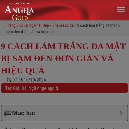
Trang Chủ
»
Blog Phái Đẹp
»
Chăm sóc da
»
9 cách làm trắng da mặt bị
sạm đen đơn giản và hiệu quả
9 CÁCH LÀM TRẮNG DA MẶT
BỊ SẠM ĐEN ĐƠN GIẢN VÀ
HIỆU QUẢ
07:55 10/10/2024
Tác Giả: Đội Ngũ Angelagold
Mục lục