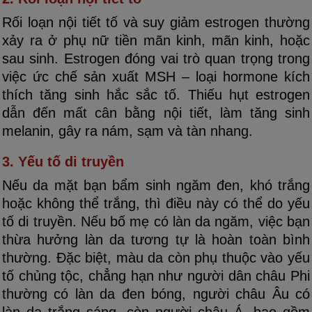
Rối loạn nội tiết tố và suy giảm estrogen thường
xảy ra ở phụ nữ tiền mãn kinh, mãn kinh, hoặc
sau sinh. Estrogen đóng vai trò quan trọng trong
việc ức chế sản xuất MSH – loại hormone kích
thích tăng sinh hắc sắc tố. Thiếu hụt estrogen
dẫn đến mất cân bằng nội tiết, làm tăng sinh
melanin, gây ra nám, sạm và tàn nhang.
3. Yếu tố di truyền
Nếu da mặt bạn bẩm sinh ngăm đen, khó trắng
hoặc không thể trắng, thì điều này có thể do yếu
tố di truyền. Nếu bố mẹ có làn da ngăm, việc bạn
thừa hưởng làn da tương tự là hoàn toàn bình
thường. Đặc biệt, màu da còn phụ thuộc vào yếu
tố chủng tộc, chẳng hạn như người dân châu Phi
thường có làn da đen bóng, người châu Âu có
làn da trắng sáng, còn người châu Á, bao gồm