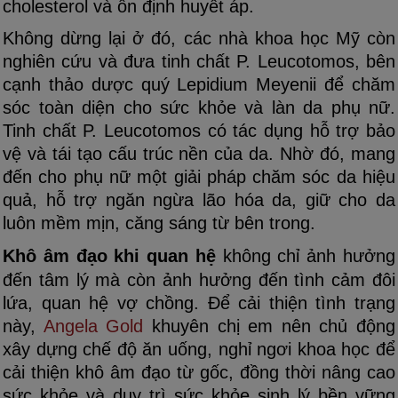
cholesterol và ổn định huyết áp.
Không dừng lại ở đó, các nhà khoa học Mỹ còn
nghiên cứu và đưa tinh chất P. Leucotomos, bên
cạnh thảo dược quý Lepidium Meyenii để chăm
sóc toàn diện cho sức khỏe và làn da phụ nữ.
Tinh chất P. Leucotomos có tác dụng hỗ trợ bảo
vệ và tái tạo cấu trúc nền của da. Nhờ đó, mang
đến cho phụ nữ một giải pháp chăm sóc da hiệu
quả, hỗ trợ ngăn ngừa lão hóa da, giữ cho da
luôn mềm mịn, căng sáng từ bên trong.
Khô âm đạo khi quan hệ
không chỉ ảnh hưởng
đến tâm lý mà còn ảnh hưởng đến tình cảm đôi
lứa, quan hệ vợ chồng. Để cải thiện tình trạng
này,
Angela Gold
khuyên chị em nên chủ động
xây dựng chế độ ăn uống, nghỉ ngơi khoa học để
cải thiện khô âm đạo từ gốc, đồng thời nâng cao
sức khỏe và duy trì sức khỏe sinh lý bền vững