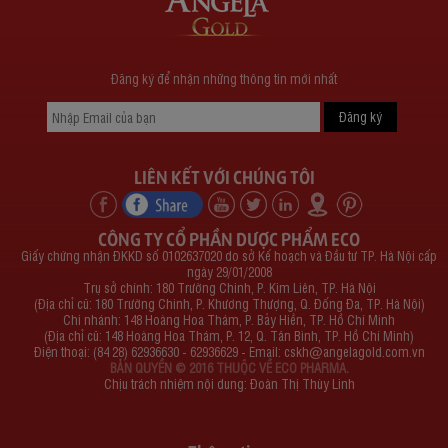
Đăng ký để nhận những thông tin mới nhất
LIÊN KẾT VỚI CHÚNG TÔI
CÔNG TY CỔ PHẦN DƯỢC PHẨM ECO
Giấy chứng nhận ĐKKD số 0102637020 do sở Kế hoạch và Đầu tư TP. Hà Nội cấp
ngày 29/01/2008
Trụ sở chính: 180 Trường Chinh, P. Kim Liên, TP. Hà Nội
(Địa chỉ cũ: 180 Trường Chinh, P. Khương Thượng, Q. Đống Đa, TP. Hà Nội)
Chi nhánh: 148 Hoàng Hoa Thám, P. Bảy Hiền, TP. Hồ Chí Minh
(Địa chỉ cũ: 148 Hoàng Hoa Thám, P. 12, Q. Tân Bình, TP. Hồ Chí Minh)
Điện thoại: (84 28) 62936630 - 62936629 - Email:
cskh@angelagold.com.vn
BẢN QUYỀN © 2016 THUỘC VỀ ECO PHARMA.
Chịu trách nhiệm nội dung: Đoàn Thị Thùy Linh