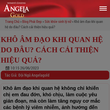
Trang Chủ
»
Blog Phái Đẹp
»
Sức khỏe sinh lý nữ
»
Khô âm đạo khi quan
hệ do đâu? Cách cải thiện hiệu quả?
KHÔ ÂM ĐẠO KHI QUAN HỆ
DO ĐÂU? CÁCH CẢI THIỆN
HIỆU QUẢ?
10:15 26/06/2023
Tác Giả: Đội Ngũ Angelagold
Khô âm đạo khi quan hệ không chỉ khiến
chị em đau đớn, khó chịu, làm cuộc yêu
gián đoạn, mà còn làm tăng nguy cơ mắc
các bệnh lý viêm nhiễm, ảnh hưởng đến