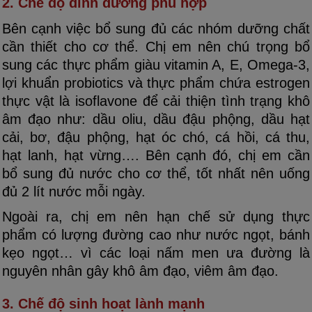
2. Chế độ dinh dưỡng phù hợp
Bên cạnh việc bổ sung đủ các nhóm dưỡng chất
cần thiết cho cơ thể. Chị em nên chú trọng bổ
sung các thực phẩm giàu vitamin A, E, Omega-3,
lợi khuẩn probiotics và thực phẩm chứa estrogen
thực vật là isoflavone để cải thiện tình trạng khô
âm đạo như: dầu oliu, dầu đậu phộng, dầu hạt
cải, bơ, đậu phộng, hạt óc chó, cá hồi, cá thu,
hạt lanh, hạt vừng…. Bên cạnh đó, chị em cần
bổ sung đủ nước cho cơ thể, tốt nhất nên uống
đủ 2 lít nước mỗi ngày.
Ngoài ra, chị em nên hạn chế sử dụng thực
phẩm có lượng đường cao như nước ngọt, bánh
kẹo ngọt… vì các loại nấm men ưa đường là
nguyên nhân gây khô âm đạo, viêm âm đạo.
3. Chế độ sinh hoạt lành mạnh