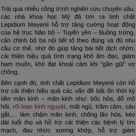
Trải qua nhiều công trình nghiên cứu chuyên sâu,
các nhà khoa học Mỹ đã tìm ra tinh chất
Lepidium Meyenii hỗ trợ tăng cường hoạt động
của hệ trục Não bộ – Tuyến yên – Buồng trứng,
cân chỉnh bộ ba nội tiết tố theo đúng và đủ nhu
cầu cơ thể, nhờ đó giúp tăng bài tiết dịch nhờn,
cải thiện hiệu quả tình trạng khô âm đạo, giảm
ham muốn, khó đạt khoái cảm khi “gần gũi” vợ
chồng.
Bên cạnh đó, tinh chất Lepidium Meyenii còn hỗ
trợ cải thiện hiệu quả các vấn đề bất ổn thời kỳ
tiền mãn kinh – mãn kinh như: bốc hỏa, đổ mồ
hôi,
rối loạn kinh nguyệt
, mất ngủ, trầm cảm, cáu
gắt,… làm chậm mãn kinh, chống lão hóa, kéo
dài tuổi thọ và hỗ trợ cải thiện các bệnh lý tim
mạch, đau nhức xương khớp, hỗ trợ giảm