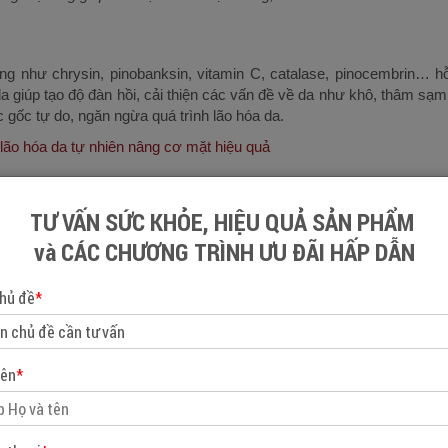
g như chrysin, pinobanksin, vitamin C, catalase, pinocembrin… h
 da giúp tạo độ đàn hồi, cải thiện các vấn đề về da như khô, thâm sạm
 gốc tự do, ngăn ngừa quá trình lão hóa da.
lão hóa da tự nhiên nâng cơ mặt hiệu quả
TƯ VẤN SỨC KHỎE, HIỆU QUẢ SẢN PHẨM
g viêm, mật ong vừa hỗ loại bỏ dầu thừa vừa giúp làm sạch sâu l
và CÁC CHƯƠNG TRÌNH ƯU ĐÃI HẤP DẪN
bít tắc lỗ chân lông gây mụn trứng cá và mụn viêm trên da.
g lão hóa da bằng mật ong hiệu quả
hủ đề
*
 bằng mật ong
kết hợp với các nguyên liệu thiên nhiên khác bạn c
tên
*
hua
amin giúp cấp ẩm và hỗ trợ tái tạo da. Kết hợp sữa chua với mật on