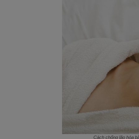
Cách chống lão hóa bằ