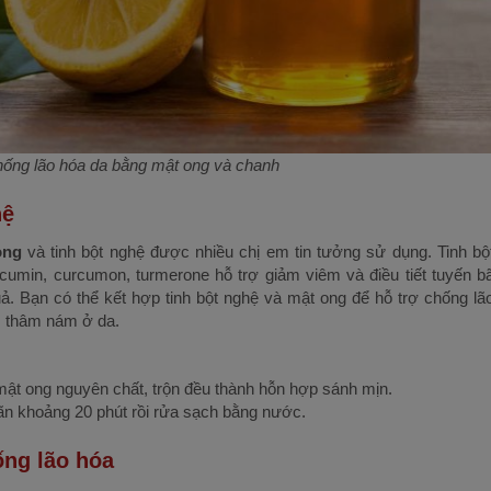
ống lão hóa da bằng mật ong và chanh
hệ
ong
và tinh bột nghệ được nhiều chị em tin tưởng sử dụng. Tinh bộ
rcumin, curcumon, turmerone hỗ trợ giảm viêm và điều tiết tuyến b
 Bạn có thể kết hợp tinh bột nghệ và mật ong để hỗ trợ chống lã
, thâm nám ở da.
ật ong nguyên chất, trộn đều thành hỗn hợp sánh mịn.
ãn khoảng 20 phút rồi rửa sạch bằng nước.
ống lão hóa