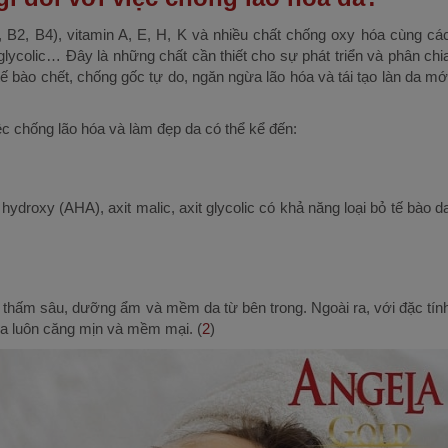
, B2, B4), vitamin A, E, H, K và nhiều chất chống oxy hóa cùng cá
t glycolic… Đây là những chất cần thiết cho sự phát triển và phân chi
 tế bào chết, chống gốc tự do, ngăn ngừa lão hóa và tái tạo làn da mớ
ệc chống lão hóa và làm đẹp da có thể kể đến:
hydroxy (AHA), axit malic, axit glycolic có khả năng loại bỏ tế bào d
thấm sâu, dưỡng ẩm và mềm da từ bên trong. Ngoài ra, với đặc tín
 da luôn căng mịn và mềm mại. (
2
)