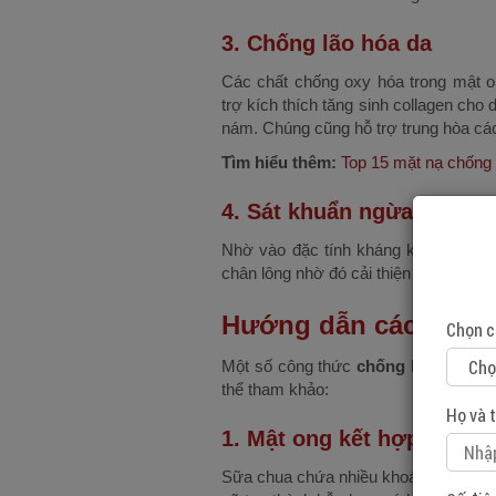
3. Chống lão hóa da
Các chất chống oxy hóa trong mật on
trợ kích thích tăng sinh collagen cho
nám. Chúng cũng hỗ trợ trung hòa các
Tìm hiểu thêm:
Top 15 mặt nạ chống 
4. Sát khuẩn ngừa mụn
Nhờ vào đặc tính kháng khuẩn, chốn
chân lông nhờ đó cải thiện tình trạng 
Hướng dẫn cách chốn
Chọn c
Một số công thức
chống lão hóa da
thể tham khảo:
Họ và 
1. Mật ong kết hợp sữa c
Sữa chua chứa nhiều khoáng chất, vit