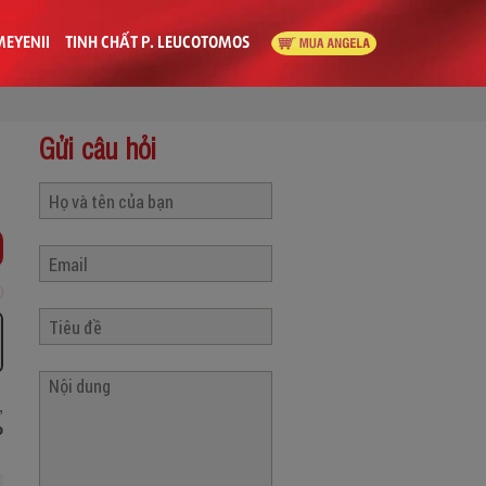
MEYENII
TINH CHẤT P. LEUCOTOMOS
Gửi câu hỏi
,
o