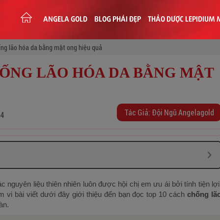
ANGELA GOLD
BLOG PHÁI ĐẸP
THẢO DƯỢC LEPIDIUM 
TRANG
CHỦ
ng lão hóa da bằng mật ong hiệu quả
HỐNG LÃO HÓA DA BẰNG MẬT
Tác Giả: Đội Ngũ Angelagold
24
 nguyên liệu thiên nhiên luôn được hội chị em ưu ái bởi tính tiện lợi
m vi bài viết dưới đây giới thiệu đến bạn đọc top 10 cách
chống lã
àn.